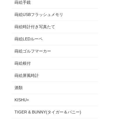
蒔絵手鏡
蒔絵USBフラッシュメモリ
蒔絵時計付き写真たて
蒔絵LEDルーペ
蒔絵ゴルフマーカー
蒔絵根付
蒔絵屏風時計
酒類
KISHU+
TIGER & BUNNY(タイガー＆バニー)