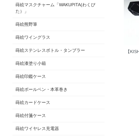
蒔絵マスクチャーム「WAKUPITA(わくぴ
た）」
蒔絵熊野筆
蒔絵ワイングラス
蒔絵ステンレスボトル・タンブラー
【KI
蒔絵漆塗り小箱
蒔絵印鑑ケース
蒔絵ボールペン・本革巻き
蒔絵カードケース
蒔絵付箋ケース
蒔絵ワイヤレス充電器