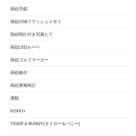
蒔絵手鏡
蒔絵USBフラッシュメモリ
蒔絵時計付き写真たて
蒔絵LEDルーペ
蒔絵ゴルフマーカー
蒔絵根付
蒔絵屏風時計
酒類
KISHU+
TIGER & BUNNY(タイガー＆バニー)