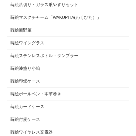
蒔絵爪切り・ガラス爪やすりセット
蒔絵マスクチャーム「WAKUPITA(わくぴた）」
蒔絵熊野筆
蒔絵ワイングラス
蒔絵ステンレスボトル・タンブラー
蒔絵漆塗り小箱
蒔絵印鑑ケース
蒔絵ボールペン・本革巻き
蒔絵カードケース
蒔絵付箋ケース
蒔絵ワイヤレス充電器