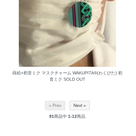
蒔絵×初音ミク マスクチャーム WAKUPITA®(わくぴた) 初
音ミク
SOLD OUT
« Prev
Next »
91
商品中
1-12
商品