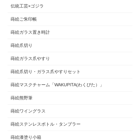
伝統工芸×ゴジラ
蒔絵ご朱印帳
蒔絵ガラス置き時計
蒔絵爪切り
蒔絵ガラス爪やすり
蒔絵爪切り・ガラス爪やすりセット
蒔絵マスクチャーム「WAKUPITA(わくぴた）」
蒔絵熊野筆
蒔絵ワイングラス
蒔絵ステンレスボトル・タンブラー
蒔絵漆塗り小箱