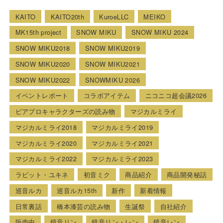
KAITO
KAITO20th
KuroeLLC
MEIKO
MK15th project
SNOW MIKU
SNOW MIKU 2024
SNOW MIKU2018
SNOW MIKU2019
SNOW MIKU2020
SNOW MIKU2021
SNOW MIKU2022
SNOWMIKU 2026
イベントレポート
コラボアイテム
ニコニコ超会議2026
ピアプロキャラクターズの読み物
マジカルミライ
マジカルミライ2018
マジカルミライ2019
マジカルミライ2020
マジカルミライ2021
マジカルミライ2022
マジカルミライ2023
ラビット・ユキネ
初音ミク
商品紹介
商品開発秘話
巡音ルカ
巡音ルカ15th
新作
新着情報
日常裏話
橋本漆芸の読み物
生誕祭
自社紹介
販売中
鏡音リン
鏡音リン・レン
鏡音レン