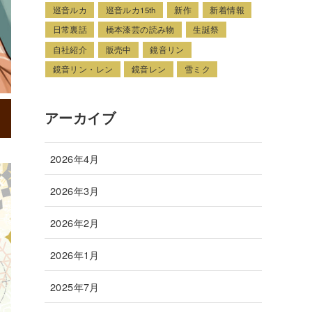
巡音ルカ
巡音ルカ15th
新作
新着情報
日常裏話
橋本漆芸の読み物
生誕祭
自社紹介
販売中
鏡音リン
鏡音リン・レン
鏡音レン
雪ミク
アーカイブ
2026年4月
2026年3月
2026年2月
2026年1月
2025年7月