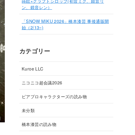
蒔絵×クラフトシロップ(初音ミク、鏡音リ
ン、鏡音レン）
「SNOW MIKU 2026」橋本漆芸 事後通販開
始（2/13~)
カテゴリー
Kuroe LLC
ニコニコ超会議2026
ピアプロキャラクターズの読み物
未分類
橋本漆芸の読み物