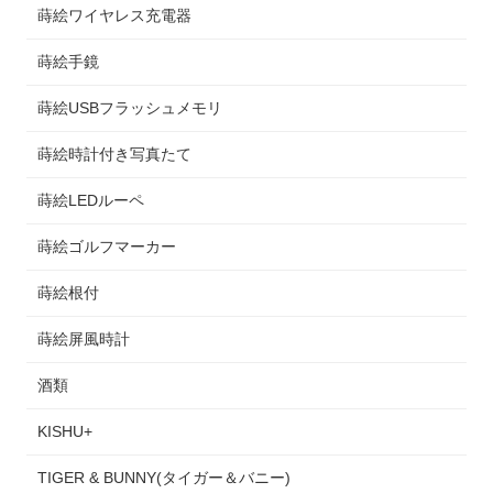
蒔絵ワイヤレス充電器
蒔絵手鏡
蒔絵USBフラッシュメモリ
蒔絵時計付き写真たて
蒔絵LEDルーペ
蒔絵ゴルフマーカー
蒔絵根付
蒔絵屏風時計
酒類
KISHU+
TIGER & BUNNY(タイガー＆バニー)