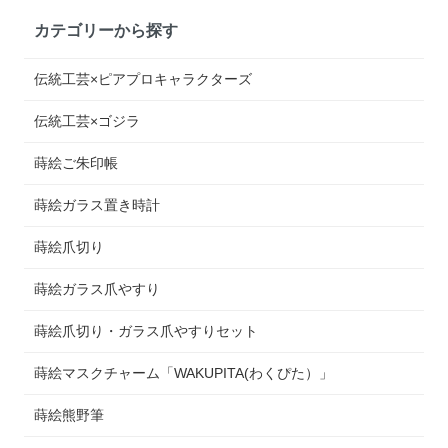
カテゴリーから探す
伝統工芸×ピアプロキャラクターズ
伝統工芸×ゴジラ
蒔絵ご朱印帳
蒔絵ガラス置き時計
蒔絵爪切り
蒔絵ガラス爪やすり
蒔絵爪切り・ガラス爪やすりセット
蒔絵マスクチャーム「WAKUPITA(わくぴた）」
蒔絵熊野筆