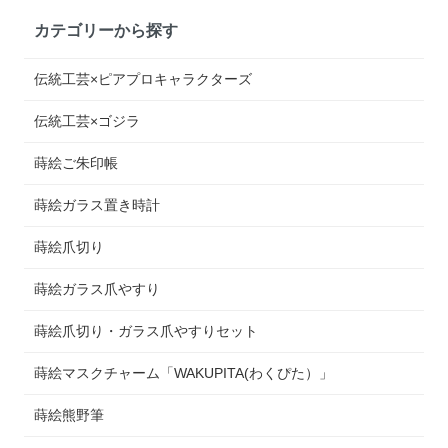
カテゴリーから探す
伝統工芸×ピアプロキャラクターズ
伝統工芸×ゴジラ
蒔絵ご朱印帳
蒔絵ガラス置き時計
蒔絵爪切り
蒔絵ガラス爪やすり
蒔絵爪切り・ガラス爪やすりセット
蒔絵マスクチャーム「WAKUPITA(わくぴた）」
蒔絵熊野筆