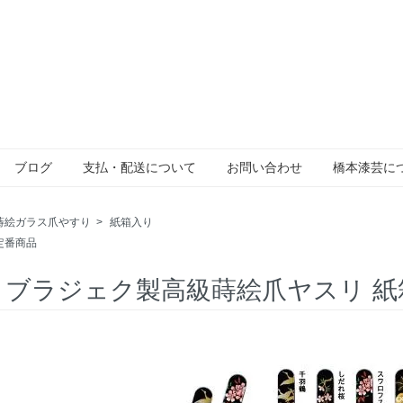
ブログ
支払・配送について
お問い合わせ
橋本漆芸に
蒔絵ガラス爪やすり
>
紙箱入り
定番商品
-4 ブラジェク製高級蒔絵爪ヤスリ 