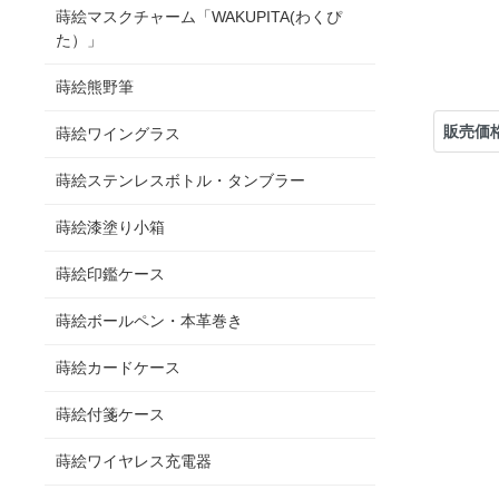
蒔絵マスクチャーム「WAKUPITA(わくぴ
た）」
蒔絵熊野筆
販売価
蒔絵ワイングラス
蒔絵ステンレスボトル・タンブラー
蒔絵漆塗り小箱
蒔絵印鑑ケース
蒔絵ボールペン・本革巻き
蒔絵カードケース
蒔絵付箋ケース
蒔絵ワイヤレス充電器