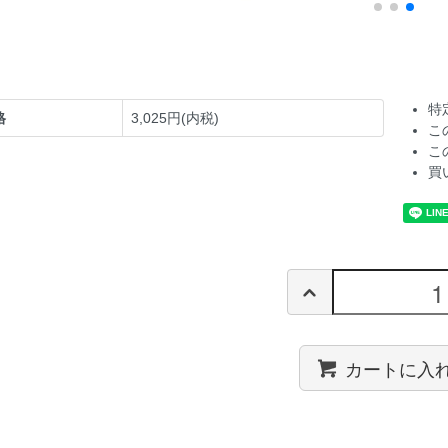
特
格
3,025円(内税)
こ
こ
買
カートに入