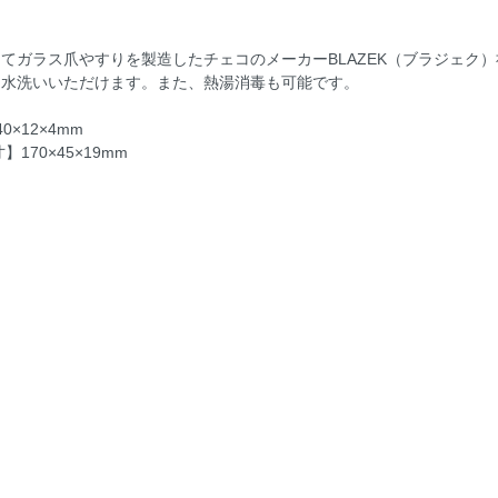
てガラス爪やすりを製造したチェコのメーカーBLAZEK（ブラジェク
は水洗いいただけます。また、熱湯消毒も可能です。
0×12×4mm
】170×45×19mm