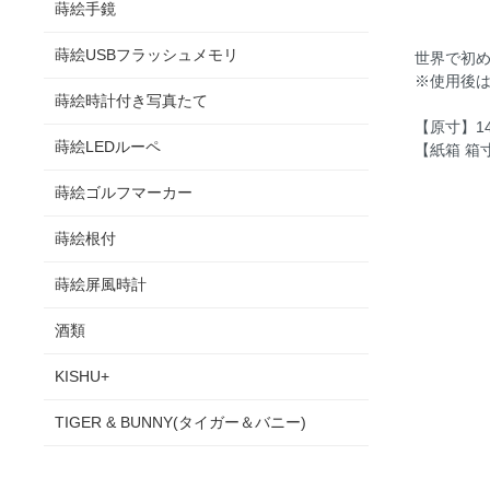
蒔絵手鏡
蒔絵USBフラッシュメモリ
世界で初め
※使用後
蒔絵時計付き写真たて
【原寸】14
蒔絵LEDルーペ
【紙箱 箱寸
蒔絵ゴルフマーカー
蒔絵根付
蒔絵屏風時計
酒類
KISHU+
TIGER & BUNNY(タイガー＆バニー)