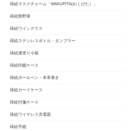
蒔絵マスクチャーム「WAKUPITA(わくぴた）」
蒔絵熊野筆
蒔絵ワイングラス
蒔絵ステンレスボトル・タンブラー
蒔絵漆塗り小箱
蒔絵印鑑ケース
蒔絵ボールペン・本革巻き
蒔絵カードケース
蒔絵付箋ケース
蒔絵ワイヤレス充電器
蒔絵手鏡