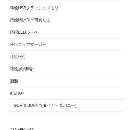
蒔絵USBフラッシュメモリ
蒔絵時計付き写真たて
蒔絵LEDルーペ
蒔絵ゴルフマーカー
蒔絵根付
蒔絵屏風時計
酒類
KISHU+
TIGER & BUNNY(タイガー＆バニー)
コンテンツ