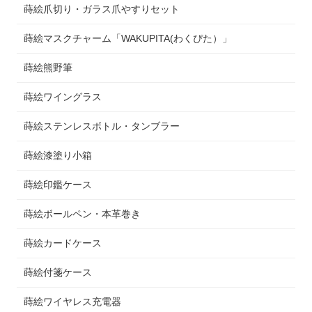
蒔絵爪切り・ガラス爪やすりセット
蒔絵マスクチャーム「WAKUPITA(わくぴた）」
蒔絵熊野筆
蒔絵ワイングラス
蒔絵ステンレスボトル・タンブラー
蒔絵漆塗り小箱
蒔絵印鑑ケース
蒔絵ボールペン・本革巻き
蒔絵カードケース
蒔絵付箋ケース
蒔絵ワイヤレス充電器