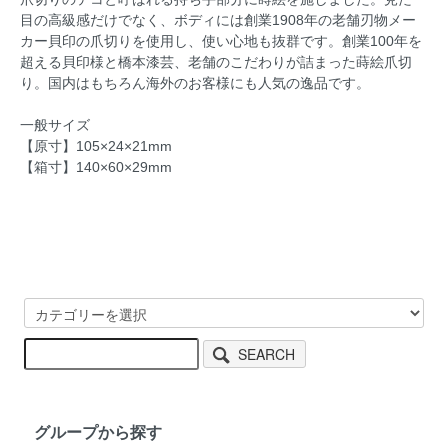
目の高級感だけでなく、ボディには創業1908年の老舗刃物メー
カー貝印の爪切りを使用し、使い心地も抜群です。創業100年を
超える貝印様と橋本漆芸、老舗のこだわりが詰まった蒔絵爪切
り。国内はもちろん海外のお客様にも人気の逸品です。
一般サイズ
【原寸】105×24×21mm
【箱寸】140×60×29mm
SEARCH
グループから探す