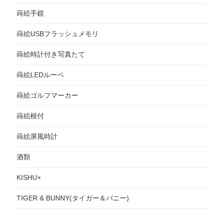
蒔絵手鏡
蒔絵USBフラッシュメモリ
蒔絵時計付き写真たて
蒔絵LEDルーペ
蒔絵ゴルフマーカー
蒔絵根付
蒔絵屏風時計
酒類
KISHU+
TIGER & BUNNY(タイガー＆バニー)