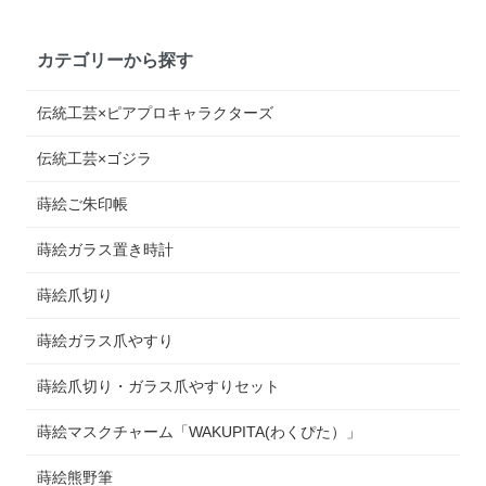
カテゴリーから探す
伝統工芸×ピアプロキャラクターズ
伝統工芸×ゴジラ
蒔絵ご朱印帳
蒔絵ガラス置き時計
蒔絵爪切り
蒔絵ガラス爪やすり
蒔絵爪切り・ガラス爪やすりセット
蒔絵マスクチャーム「WAKUPITA(わくぴた）」
蒔絵熊野筆