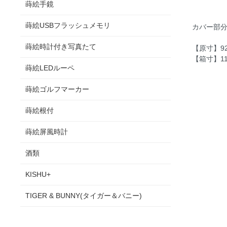
蒔絵手鏡
蒔絵USBフラッシュメモリ
カバー部
蒔絵時計付き写真たて
【原寸】92
【箱寸】11
蒔絵LEDルーペ
蒔絵ゴルフマーカー
蒔絵根付
蒔絵屏風時計
酒類
KISHU+
TIGER & BUNNY(タイガー＆バニー)