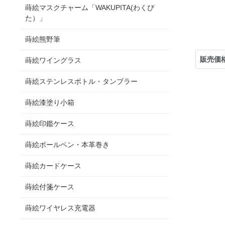
蒔絵マスクチャーム「WAKUPITA(わくぴ
た）」
蒔絵熊野筆
販売価
蒔絵ワイングラス
蒔絵ステンレスボトル・タンブラー
蒔絵漆塗り小箱
蒔絵印鑑ケース
蒔絵ボールペン・本革巻き
蒔絵カードケース
蒔絵付箋ケース
蒔絵ワイヤレス充電器