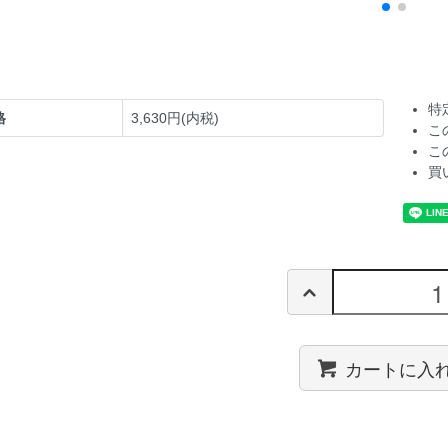
特
格
3,630円(内税)
こ
こ
買
カートに入