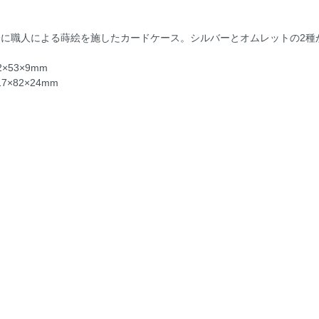
分に職人による蒔絵を施したカードケース。シルバーとオムレットの2種
×53×9mm
7×82×24mm