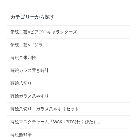
カテゴリーから探す
伝統工芸×ピアプロキャラクターズ
伝統工芸×ゴジラ
蒔絵ご朱印帳
蒔絵ガラス置き時計
蒔絵爪切り
蒔絵ガラス爪やすり
蒔絵爪切り・ガラス爪やすりセット
蒔絵マスクチャーム「WAKUPITA(わくぴた）」
蒔絵熊野筆