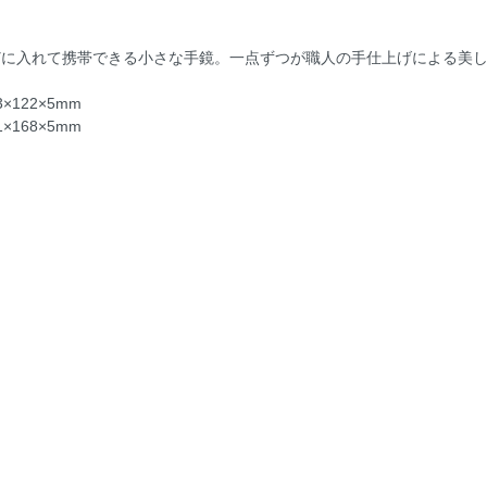
どに入れて携帯できる小さな手鏡。一点ずつが職人の手仕上げによる美
×122×5mm
×168×5mm