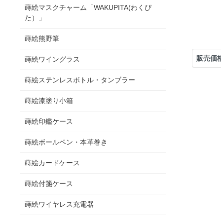
蒔絵マスクチャーム「WAKUPITA(わくぴ
た）」
蒔絵熊野筆
販売価
蒔絵ワイングラス
蒔絵ステンレスボトル・タンブラー
蒔絵漆塗り小箱
蒔絵印鑑ケース
蒔絵ボールペン・本革巻き
蒔絵カードケース
蒔絵付箋ケース
蒔絵ワイヤレス充電器