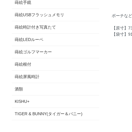
蒔絵手鏡
蒔絵USBフラッシュメモリ
ポーチな
蒔絵時計付き写真たて
【原寸】73
【袋寸】91
蒔絵LEDルーペ
蒔絵ゴルフマーカー
蒔絵根付
蒔絵屏風時計
酒類
KISHU+
TIGER & BUNNY(タイガー＆バニー)