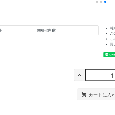
特
格
986円(内税)
こ
こ
買
カートに入