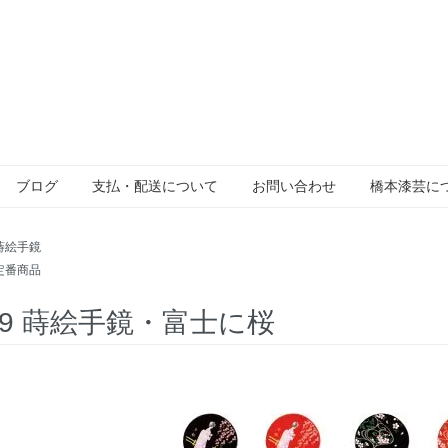
ブログ
支払・配送について
お問い合わせ
橋本漆芸に
蒔絵手鏡
定番商品
-39 蒔絵手鏡・富士に桜