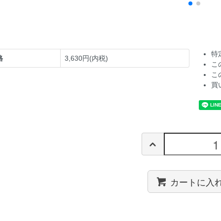
特
格
3,630円(内税)
こ
こ
買
カートに入