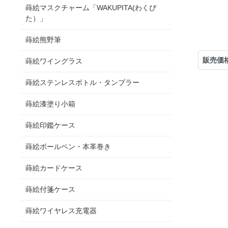
蒔絵マスクチャーム「WAKUPITA(わくぴ
た）」
蒔絵熊野筆
販売価
蒔絵ワイングラス
蒔絵ステンレスボトル・タンブラー
蒔絵漆塗り小箱
蒔絵印鑑ケース
蒔絵ボールペン・本革巻き
蒔絵カードケース
蒔絵付箋ケース
蒔絵ワイヤレス充電器