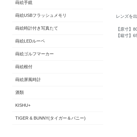
蒔絵手鏡
蒔絵USBフラッシュメモリ
レンズを
蒔絵時計付き写真たて
【原寸】80
【箱寸】65
蒔絵LEDルーペ
蒔絵ゴルフマーカー
蒔絵根付
蒔絵屏風時計
酒類
KISHU+
TIGER & BUNNY(タイガー＆バニー)