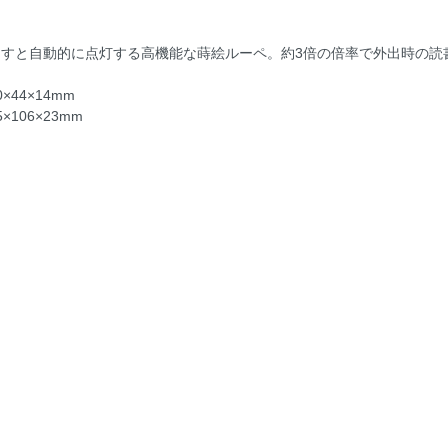
出すと自動的に点灯する高機能な蒔絵ルーペ。約3倍の倍率で外出時の読
×44×14mm
×106×23mm