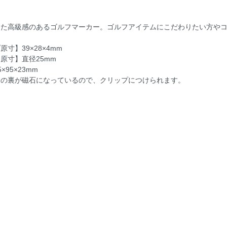
した高級感のあるゴルフマーカー。ゴルフアイテムにこだわりたい方や
寸】39×28×4mm
原寸】直径25mm
×95×23mm
ーの裏が磁石になっているので、クリップにつけられます。