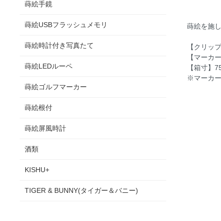
蒔絵手鏡
蒔絵USBフラッシュメモリ
蒔絵を施
蒔絵時計付き写真たて
【クリップ原
【マーカー
蒔絵LEDルーペ
【箱寸】75
※マーカ
蒔絵ゴルフマーカー
蒔絵根付
蒔絵屏風時計
酒類
KISHU+
TIGER & BUNNY(タイガー＆バニー)