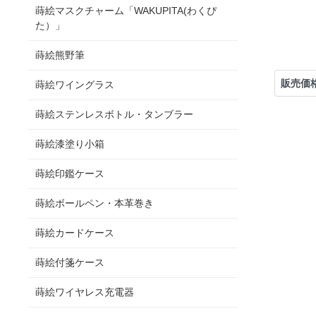
蒔絵マスクチャーム「WAKUPITA(わくぴ
た）」
蒔絵熊野筆
販売価
蒔絵ワイングラス
蒔絵ステンレスボトル・タンブラー
蒔絵漆塗り小箱
蒔絵印鑑ケース
蒔絵ボールペン・本革巻き
蒔絵カードケース
蒔絵付箋ケース
蒔絵ワイヤレス充電器