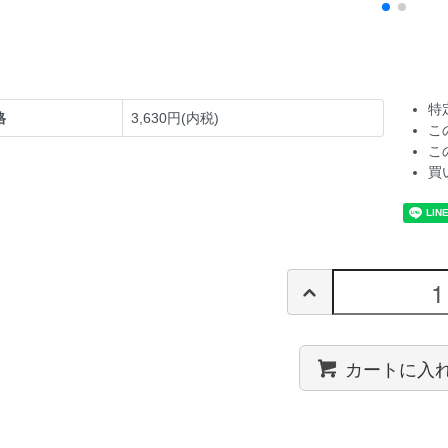
特
格
3,630円(内税)
こ
こ
買
カートに入