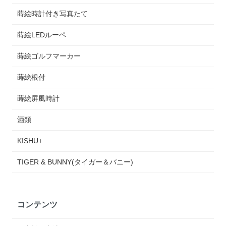
蒔絵時計付き写真たて
蒔絵LEDルーペ
蒔絵ゴルフマーカー
蒔絵根付
蒔絵屏風時計
酒類
KISHU+
TIGER & BUNNY(タイガー＆バニー)
コンテンツ