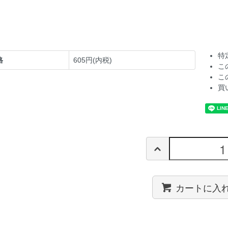
特
格
605円(内税)
こ
こ
買
カートに入