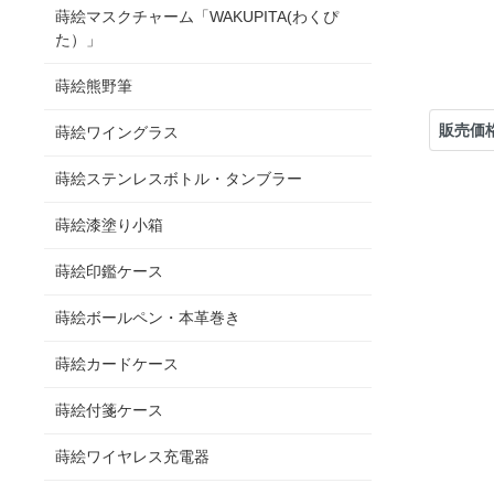
蒔絵マスクチャーム「WAKUPITA(わくぴ
た）」
蒔絵熊野筆
販売価
蒔絵ワイングラス
蒔絵ステンレスボトル・タンブラー
蒔絵漆塗り小箱
蒔絵印鑑ケース
蒔絵ボールペン・本革巻き
蒔絵カードケース
蒔絵付箋ケース
蒔絵ワイヤレス充電器