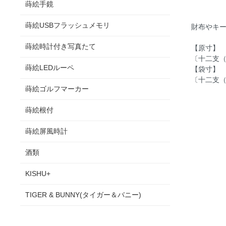
蒔絵手鏡
蒔絵USBフラッシュメモリ
財布やキ
蒔絵時計付き写真たて
【原寸】
〔十二支（
蒔絵LEDルーペ
【袋寸】
〔十二支（標
蒔絵ゴルフマーカー
蒔絵根付
蒔絵屏風時計
酒類
KISHU+
TIGER & BUNNY(タイガー＆バニー)