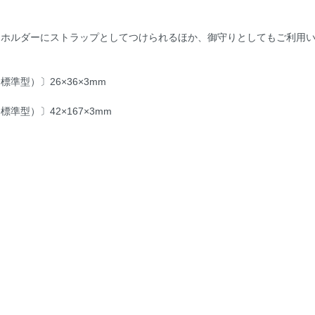
ーホルダーにストラップとしてつけられるほか、御守りとしてもご利用
標準型）〕26×36×3mm
準型）〕42×167×3mm