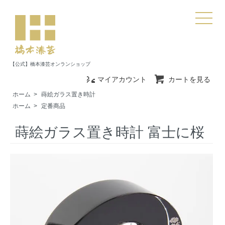
【公式】橋本漆芸オンランショップ
マイアカウント
カートを見る
ホーム
>
蒔絵ガラス置き時計
ホーム
>
定番商品
蒔絵ガラス置き時計 富士に桜