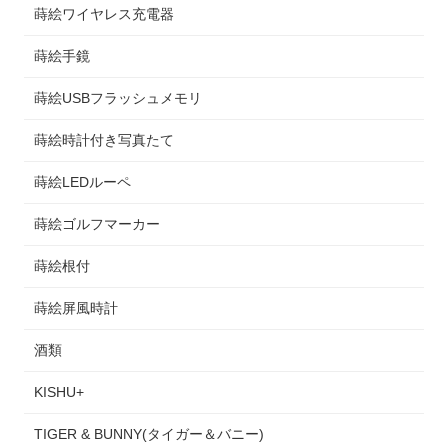
蒔絵ワイヤレス充電器
蒔絵手鏡
蒔絵USBフラッシュメモリ
蒔絵時計付き写真たて
蒔絵LEDルーペ
蒔絵ゴルフマーカー
蒔絵根付
蒔絵屏風時計
酒類
KISHU+
TIGER & BUNNY(タイガー＆バニー)