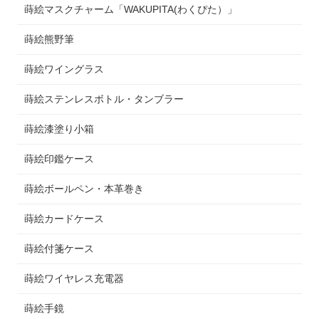
蒔絵マスクチャーム「WAKUPITA(わくぴた）」
蒔絵熊野筆
蒔絵ワイングラス
蒔絵ステンレスボトル・タンブラー
蒔絵漆塗り小箱
蒔絵印鑑ケース
蒔絵ボールペン・本革巻き
蒔絵カードケース
蒔絵付箋ケース
蒔絵ワイヤレス充電器
蒔絵手鏡