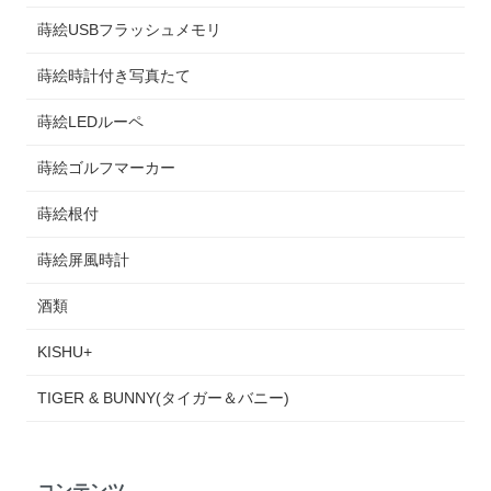
蒔絵USBフラッシュメモリ
蒔絵時計付き写真たて
蒔絵LEDルーペ
蒔絵ゴルフマーカー
蒔絵根付
蒔絵屏風時計
酒類
KISHU+
TIGER & BUNNY(タイガー＆バニー)
コンテンツ